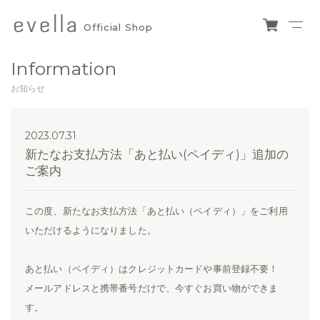
Official Shop
evella
ショ
ッピ
official
Information
ング
カー
shop
お知らせ
ト
2023.07.31
新たなお支払方法「あと払い(ペイディ)」追加の
ご案内
この度、新たなお支払方法「あと払い（ペイディ）」をご利用
いただけるようになりました。
あと払い（ペイディ）はクレジットカードや事前登録不要！
メールアドレスと携帯番号だけで、今すぐお買い物ができま
す。