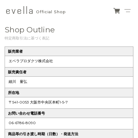
Official Shop
evella
ショ
ッピ
official
Shop Outline
ング
カー
shop
特定商取引法に基づく表記
ト
販売業者
エベラプロダクツ株式会社
販売責任者
細川 量弘
所在地
〒541-0053 大阪市中央区本町1-5-7
お問い合わせ電話番号
06-6786-8090
商品等の引き渡し時期（日数）・発送方法