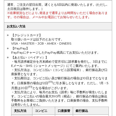
通常、ご注文の翌日出荷。遅くとも5日以内に発送いたします。(ただし､
土日祝日は除外します。)
※在庫状況などにより､発送まで通常よりお時間をいただく場合がありま
す。その場合は、メールやお電話にてお知らせいたします｡
お支払い方法
【クレジットカード】
取り扱いカードは以下のとおりです。
VISA・MASTER・JCB・AMEX・DINERS
【PayPay】
PayPayにチャージしたPayPay残高にてお支払いただけます。
【あと払い（ペイディ）】
・毎月請求確定分を月末締めで翌月1日に請求書を発行し、3日までに
Eメール・SMS（ショートメッセージ）にてご案内いたします。
・支払方法は、コンビニ払い（コンビニ設置端末）、銀行振込及び口
座振替となります。
・支払期日は、コンビニ払い及び銀行振込の場合は10日までとなりま
(※1)
す。口座振替の場合は12日
に引き落しとなります。ただし、1月・5
(※1)
月度は20日
となる場合がございます。
・支払方法により、毎月のお支払（請求）毎に手数料が発生いたしま
す。コンビニ払いの場合最大390円（税込）、銀行振込の場合は振込
手数料をお客様にご負担いただきます。口座振替の場合、支払手数料
は発生いたしません。
支払方法
コンビニ
口座振替
銀行振込