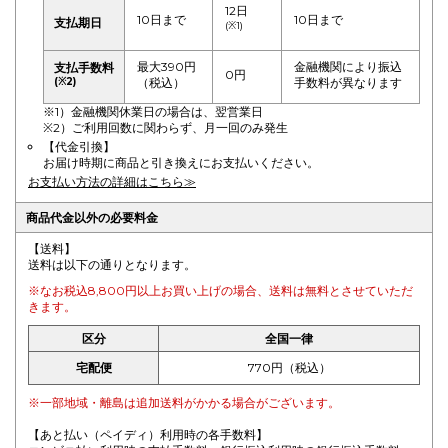
12日
10日まで
10日まで
支払期日
(※1)
最大390円
金融機関により振込
支払手数料
0円
(※2)
（税込）
手数料が異なります
※1）金融機関休業日の場合は、翌営業日
※2）ご利用回数に関わらず、月一回のみ発生
【代金引換】
お届け時期に商品と引き換えにお支払いください。
お支払い方法の詳細はこちら≫
商品代金以外の必要料金
【送料】
送料は以下の通りとなります。
※なお税込8,800円以上お買い上げの場合、送料は無料とさせていただ
きます。
区分
全国一律
宅配便
770円（税込）
※一部地域・離島は追加送料がかかる場合がございます。
【あと払い（ペイディ）利用時の各手数料】