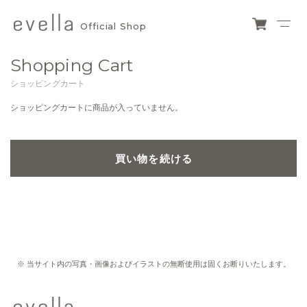
Official Shop
evella
ショ
ッピ
official
Shopping Cart
ング
カー
shop
ショッピングカート
ト
ショッピングカートに商品が入っていません。
買い物を続ける
※ 当サイト内の写真・画像およびイラストの無断使用は固くお断りいたします。