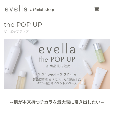
Official Shop
evella
ショ
ッピ
official
the POP UP
ング
カー
shop
ザ ポップアップ
ト
～肌が本来持つチカラを最大限に引き出したい～