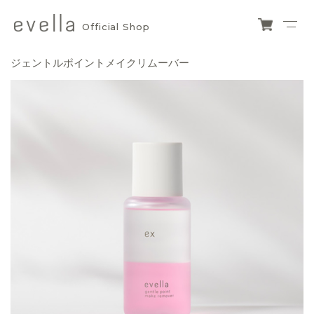
Official Shop
evella
ショ
ッピ
official
ジェントルポイントメイクリムーバー
ング
カー
shop
ト