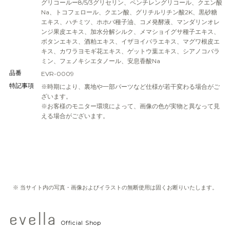
グリコールー8/5/3グリセリン、ペンチレングリコール、クエン酸
Na、トコフェロール、クエン酸、グリチルリチン酸2K、黒砂糖
エキス、ハチミツ、ホホバ種子油、コメ発酵液、マンダリンオレ
ンジ果皮エキス、加水分解シルク、メマショイグサ種子エキス、
ボタンエキス、酒粕エキス、イザヨイバラエキス、マグワ根皮エ
キス、カワラヨモギ花エキス、ゲットウ葉エキス、シアノコバラ
ミン、フェノキシエタノール、安息香酸Na
品番
EVR-0009
特記事項
※時期により、裏地や一部パーツなど仕様が若干変わる場合がご
ざいます。
※お客様のモニター環境によって、画像の色が実物と異なって見
える場合がございます。
※ 当サイト内の写真・画像およびイラストの無断使用は固くお断りいたします。
Official Shop