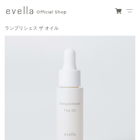
Official Shop
evella
ショ
ッピ
official
ランプリシェス ザ オイル
ング
カー
shop
ト