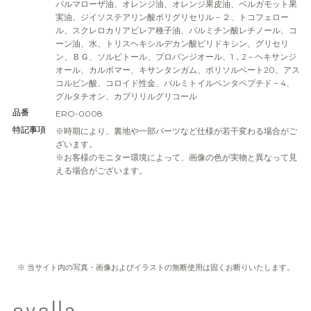
パルマローザ油、オレンジ油、オレンジ果皮油、ベルガモット果
実油、ジイソステアリン酸ポリグリセリル－２、トコフェロー
ル、スクレロカリアビレア種子油、パルミチン酸レチノール、コ
ーン油、水、トリスヘキシルデカン酸ピリドキシン、グリセリ
ン、ＢＧ、ソルビトール、プロパンジオール、1，2－ヘキサンジ
オール、カルボマー、キサンタンガム、ポリソルベート20、アス
コルビン酸、コロイド性金、パルミトイルペンタペプチド－4、
グルタチオン、カプリリルグリコール
品番
ERO-0008
特記事項
※時期により、裏地や一部パーツなど仕様が若干変わる場合がご
ざいます。
※お客様のモニター環境によって、画像の色が実物と異なって見
える場合がございます。
※ 当サイト内の写真・画像およびイラストの無断使用は固くお断りいたします。