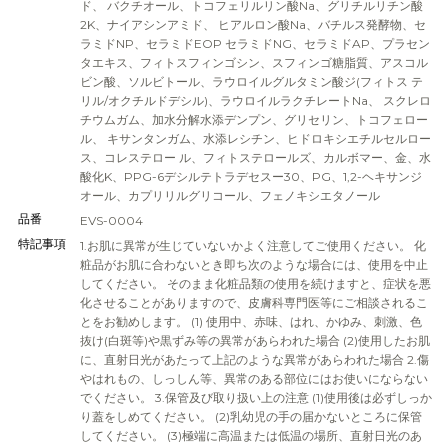
ド、 バクチオール、トコフェリルリン酸Na、グリチルリチン酸
2K、ナイアシンアミド、 ヒアルロン酸Na、バチルス発酵物、セ
ラミドNP、セラミドEOP セラミドNG、セラミドAP、プラセン
タエキス、フィトスフィンゴシン、スフィンゴ糖脂質、アスコル
ビン酸、ソルビトール、ラウロイルグルタミン酸ジ(フィトス テ
リル/オクチルドデシル)、ラウロイルラクチレートNa、 スクレロ
チウムガム、加水分解水添デンプン、グリセリン、トコフェロー
ル、 キサンタンガム、水添レシチン、ヒドロキシエチルセルロー
ス、コレステロー ル、フィトステロールズ、カルボマー、金、水
酸化K、PPG-6デシルテトラデセスー30、PG、1,2-ヘキサンジ
オール、カプリリルグリコール、フェノキシエタノール
品番
EVS-0004
特記事項
1.お肌に異常が生じていないかよく注意してご使用ください。 化
粧品がお肌に合わないとき即ち次のような場合には、使用を中止
してください。 そのまま化粧品類の使用を続けますと、症状を悪
化させることがありますので、皮膚科専門医等にご相談されるこ
とをお勧めします。 (1) 使用中、赤味、はれ、かゆみ、刺激、色
抜け(白斑等)や黒ずみ等の異常があらわれた場合 (2)使用したお肌
に、直射日光があたって上記のような異常があらわれた場合 2.傷
やはれもの、しっしん等、異常のある部位にはお使いにならない
でください。 3.保管及び取り扱い上の注意 (1)使用後は必ずしっか
り蓋をしめてください。 (2)乳幼児の手の届かないところに保管
してください。 (3)極端に高温または低温の場所、直射日光のあ