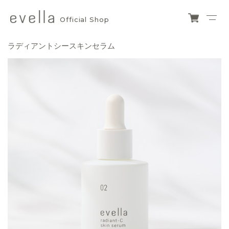
Official Shop
evella
ショ
ッピ
official
ラディアントシースキンセラム
ング
カー
shop
ト