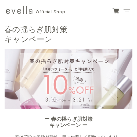
Official Shop
evella
ショ
ッピ
official
春の揺らぎ肌対策
ング
カー
shop
キャンペーン
ト
ー 春の揺らぎ肌対策
キャンペーン ー