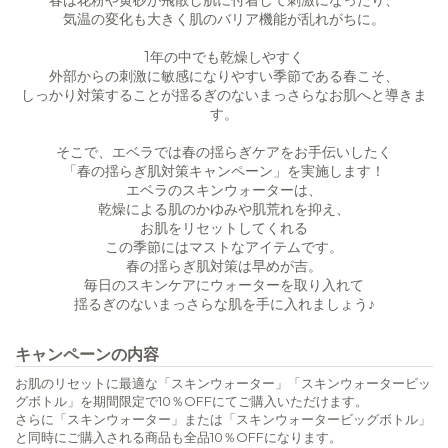
春は花粉や黄砂が飛散し肌に付着して刺激になったり、
気温の変化も大きく肌のバリア機能が乱れがちに。
1年の中でも乾燥しやすく
外部からの刺激に敏感になりやすい季節である春こそ、
しっかり対策することが揺るぎのないまっさらなお肌へと導きま
す。
そこで、エベラでは春の揺らぎケアをお手伝いしたく
「春の揺らぎ肌対策キャンペーン」を実施します！
エベラのスキンウォーターは、
乾燥による肌のかゆみや肌荒れを抑え、
お肌をリセットしてくれる
この季節にはマストなアイテムです。
春の揺らぎ肌対策は早めが吉。
毎日のスキンケアにウォーターを取り入れて
揺るぎのないまっさらな肌を手に入れましょう♪
キャンペーンの内容
お肌のリセットに最適な「スキンウォーター」「スキンウォータービッ
グボトル」を期間限定で10％OFFにてご購入いただけます。
さらに「スキンウォーター」または「スキンウォータービッグボトル」
と同時にご購入される商品も全品10％OFFになります。