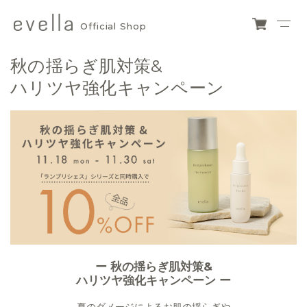
Official Shop
evella
ショ
ッピ
official
秋の揺らぎ肌対策&
ング
カー
shop
ハリツヤ強化キャンペーン
ト
ー 秋の揺らぎ肌対策&
ハリツヤ強化キャンペーン ー